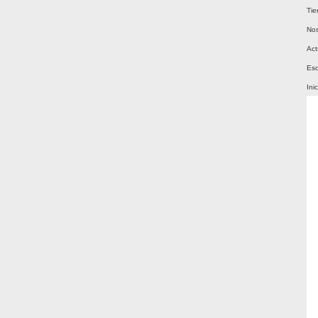
Tie
Nos
Act
Esc
Ini