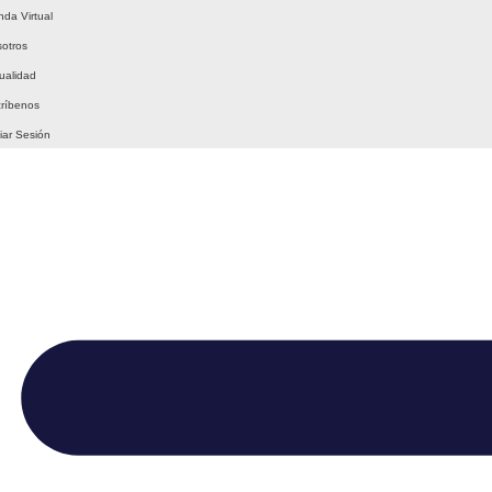
nda Virtual
otros
ualidad
ríbenos
ciar Sesión