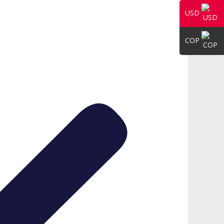
USD
COP