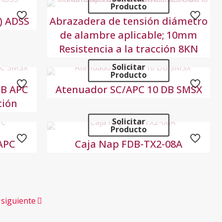
Producto
) ADSS
Abrazadera de tensión diámetro
de alambre aplicable; 10mm
Resistencia a la tracción 8KN
Solicitar
Producto
dB APC
Atenuador SC/APC 10 DB SMSX
ción
Solicitar
Producto
/APC
Caja Nap FDB-TX2-08A
 siguiente