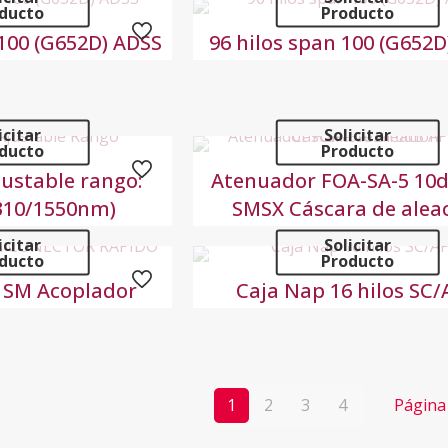
ducto
Producto
 100 (G652D) ADSS
96 hilos span 100 (G652D
icitar
Solicitar
ducto
Producto
ustable rango:
Atenuador FOA-SA-5 10
310/1550nm)
SMSX Cáscara de alea
icitar
Solicitar
ducto
Producto
 SM Acoplador
Caja Nap 16 hilos SC
1
2
3
4
Página