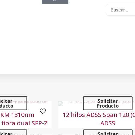
icitar
Solicitar
ducto
Producto
5KM 1310nm
12 hilos ADSS Span 120 (
ibra dual SFP-Z
ADSS
icitar
Solicitar