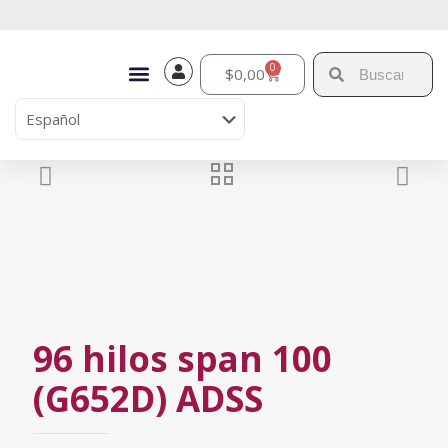
0
$
0,00
96 hilos span 100
(G652D) ADSS