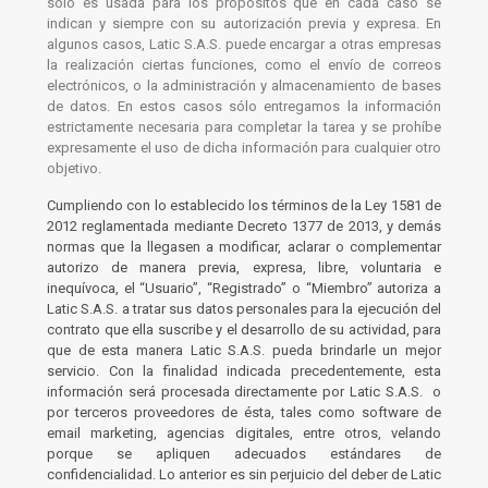
sólo es usada para los propósitos que en cada caso se
indican y siempre con su autorización previa y expresa. En
algunos casos, Latic S.A.S. puede encargar a otras empresas
la realización ciertas funciones, como el envío de correos
electrónicos, o la administración y almacenamiento de bases
de datos. En estos casos sólo entregamos la información
estrictamente necesaria para completar la tarea y se prohíbe
expresamente el uso de dicha información para cualquier otro
objetivo.
Cumpliendo con lo establecido los términos de la Ley 1581 de
2012 reglamentada mediante Decreto 1377 de 2013, y demás
normas que la llegasen a modificar, aclarar o complementar
autorizo de manera previa, expresa, libre, voluntaria e
inequívoca, el “Usuario”, “Registrado” o “Miembro” autoriza a
Latic S.A.S. a tratar sus datos personales para la ejecución del
contrato que ella suscribe y el desarrollo de su actividad, para
que de esta manera Latic S.A.S. pueda brindarle un mejor
servicio. Con la finalidad indicada precedentemente, esta
información será procesada directamente por Latic S.A.S. o
por terceros proveedores de ésta, tales como software de
email marketing, agencias digitales, entre otros, velando
porque se apliquen adecuados estándares de
confidencialidad. Lo anterior es sin perjuicio del deber de Latic