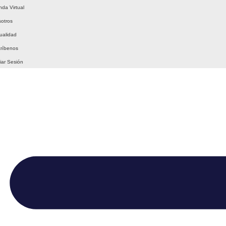
nda Virtual
otros
ualidad
ríbenos
ciar Sesión