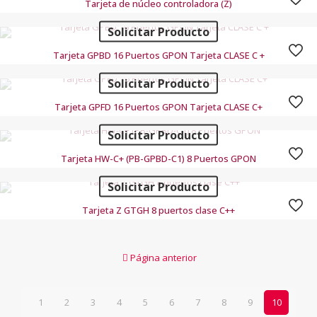
Tarjeta de núcleo controladora (Z)
Solicitar Producto
Tarjeta GPBD 16 Puertos GPON Tarjeta CLASE C +
Solicitar Producto
Tarjeta GPFD 16 Puertos GPON Tarjeta CLASE C+
Solicitar Producto
Tarjeta HW-C+ (PB-GPBD-C1) 8 Puertos GPON
Solicitar Producto
Tarjeta Z GTGH 8 puertos clase C++
Página anterior
1
2
3
4
5
6
7
8
9
10