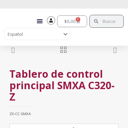
0
$
0,00
Tablero de control
principal SMXA C320-
Z
ZX-CC-SMXA