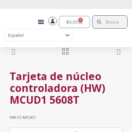
0
$
0,00
Tarjeta de núcleo
controladora (HW)
MCUD1 5608T
HW-CC-MCUD1