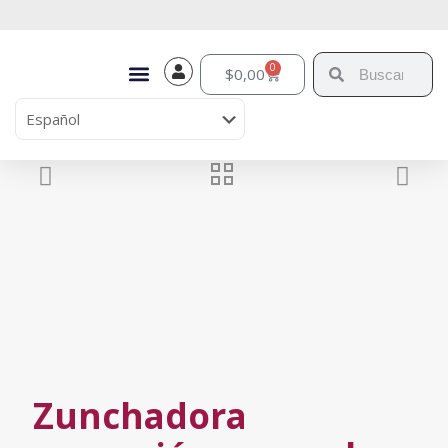
0
$
0,00
Zunchadora