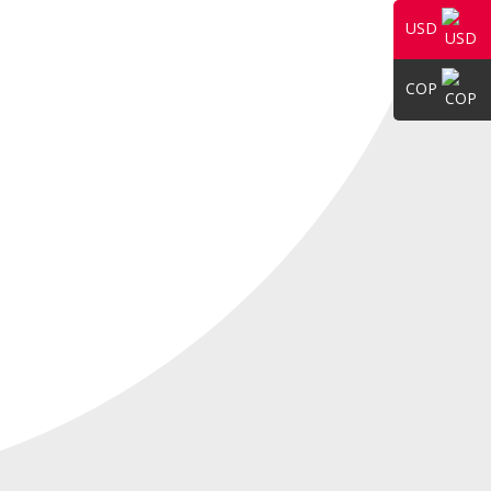
USD
COP