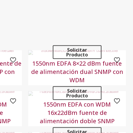
Solicitar
Producto
ente de
1550nm EDFA 8×22 dBm fuente
P con
de alimentación dual SNMP con
WDM
Solicitar
Producto
DM
1550nm EDFA con WDM
e
16x22dBm fuente de
SNMP
alimentación doble SNMP
Solicitar