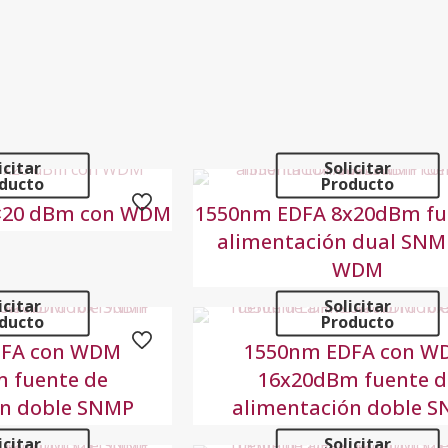
icitar
Solicitar
ducto
Producto
×20 dBm con WDM
1550nm EDFA 8x20dBm fu
alimentación dual SNM
WDM
icitar
Solicitar
ducto
Producto
DFA con WDM
1550nm EDFA con W
 fuente de
16x20dBm fuente d
ón doble SNMP
alimentación doble 
icitar
Solicitar