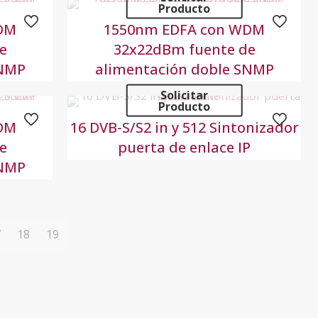
Producto
DM
1550nm EDFA con WDM
e
32x22dBm fuente de
SNMP
alimentación doble SNMP
Solicitar
Producto
DM
16 DVB-S/S2 in y 512 Sintonizador
e
puerta de enlace IP
SNMP
7
18
19