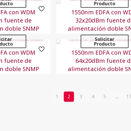
ducto
Producto
DFA con WDM
1550nm EDFA con W
 fuente de
32x20dBm fuente d
ón doble SNMP
alimentación doble 
icitar
Solicitar
ducto
Producto
DFA con WDM
1550nm EDFA con W
 fuente de
64x20dBm fuente d
ón doble SNMP
alimentación doble 
1
2
3
4
5
…
1