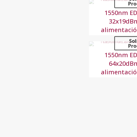
Pro
1550nm E
32x19dBm
alimentaci
Sol
Pro
1550nm E
64x20dBm
alimentaci