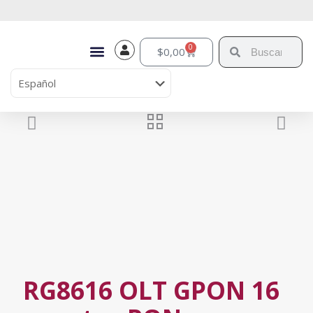
0
$
0,00
RG8616 OLT GPON 16