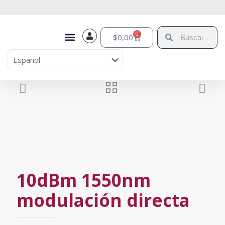
0
$
0,00
10dBm 1550nm
modulación directa